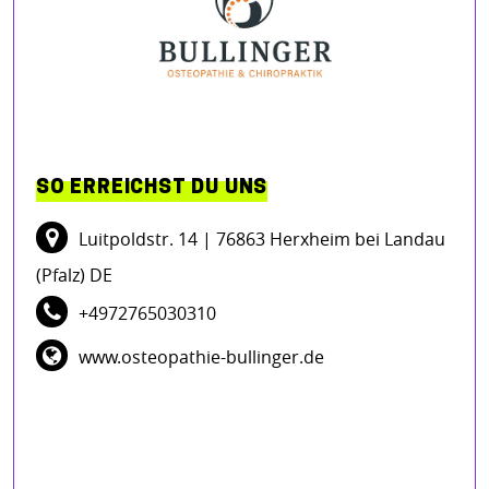
SO ERREICHST DU UNS
Luitpoldstr. 14
| 76863 Herxheim bei Landau
(Pfalz) DE
+4972765030310
www.osteopathie-bullinger.de