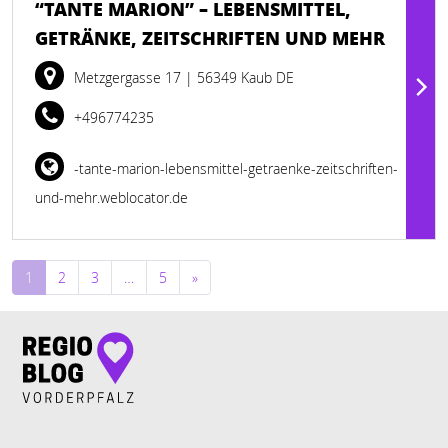
“TANTE MARION” – LEBENSMITTEL,
GETRÄNKE, ZEITSCHRIFTEN UND MEHR
Metzgergasse 17
| 56349 Kaub DE
+496774235
-tante-marion-lebensmittel-getraenke-zeitschriften-
und-mehr.weblocator.de
Beitragsnavigation
1
2
3
…
5
»