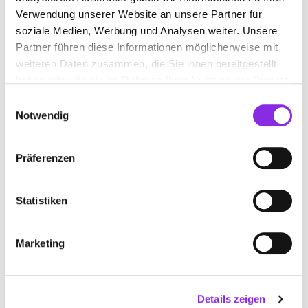
Verwendung unserer Website an unsere Partner für
Geschlossen - öffnet morgen um 10:00 Uhr
soziale Medien, Werbung und Analysen weiter. Unsere
Partner führen diese Informationen möglicherweise mit
WEIN- UND SEKTGUT – DESTILLERIE
weiteren Daten zusammen, die Sie ihnen bereitgestellt
A.DIEHL
haben oder die sie im Rahmen Ihrer Nutzung der Dienste
gesammelt haben.
Eisenbahnstraße 3a
| 67483 Edesheim DE
Einwilligungsauswahl
Notwendig
+496323938930
Präferenzen
diehl-wein.de
Statistiken
Marketing
Details zeigen