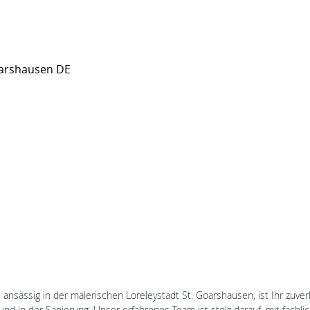
oarshausen DE
ssig in der malerischen Loreleystadt St. Goarshausen, ist Ihr zuverläs
nd in der Sanierung. Unser erfahrenes Team ist stolz darauf, mit fachl