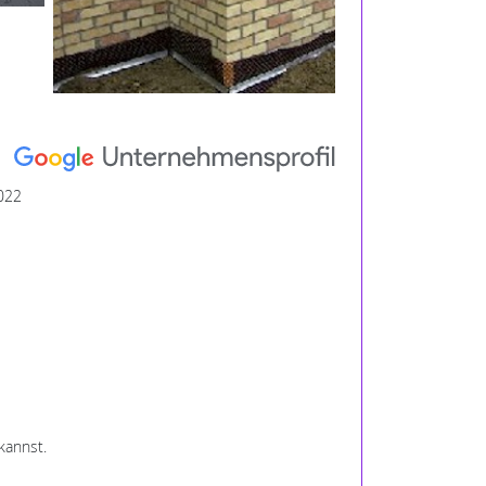
022
kannst.