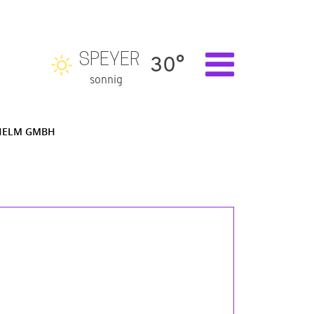
SPEYER
30°
sonnig
HELM GMBH