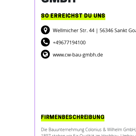
SO ERREICHST DU UNS
Wellmicher Str. 44
| 56346 Sankt G
+49677194100
www.cw-bau-gmbh.de
FIRMENBESCHREIBUNG
Die Bauunternehmung Colonius & Wilhelm GmbH, ansä
1897 stehen wir für Qualität im Hochbau, Umbau u