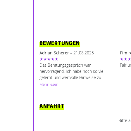
BEWERTUNGEN
Adrian Scherer
– 21.08.2025
Pim 
★★★★★
★★
Das Beratungsgespräch war
Fair u
hervorragend. Ich habe noch so viel
gelernt und wertvolle Hinweise zu
meinem Projekt erhalten. Herr Wilhelm
Mehr lesen
kennt sich mit nahezu allem aus und
hat mir so sehr geholfen. Vielen Dank!
ANFAHRT
Bitte 