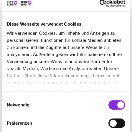
ALLE
AUTO & VERKEHR
ÄMTER & BEHÖRDEN
ESSEN & TRINKEN
SPORT & FREIZEIT
Diese Webseite verwendet Cookies
EINKAUFEN & SHOPPEN
REISEN & ÜBERNACHTEN
Wir verwenden Cookies, um Inhalte und Anzeigen zu
personalisieren, Funktionen für soziale Medien anbieten
BEAUTY & WELLNESS
RECHT & GELD
zu können und die Zugriffe auf unsere Website zu
analysieren. Außerdem geben wir Informationen zu Ihrer
BAUEN & WOHNEN
SERVICE & DIENSTLEISTUNGEN
Verwendung unserer Website an unsere Partner für
BILDUNG & MEDIEN
soziale Medien, Werbung und Analysen weiter. Unsere
Partner führen diese Informationen möglicherweise mit
weiteren Daten zusammen, die Sie ihnen bereitgestellt
haben oder die sie im Rahmen Ihrer Nutzung der Dienste
gesammelt haben.
Einwilligungsauswahl
Notwendig
Präferenzen