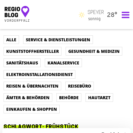
SPEYER
28°
Hauptnavigation
sonnig
ALLE
SERVICE & DIENSTLEISTUNGEN
KUNSTSTOFFHERSTELLER
GESUNDHEIT & MEDIZIN
SANITÄTSHAUS
KANALSERVICE
ELEKTROINSTALLATIONSDIENST
REISEN & ÜBERNACHTEN
REISEBÜRO
ÄMTER & BEHÖRDEN
BEHÖRDE
HAUTARZT
EINKAUFEN & SHOPPEN
SCHLAGWORT:
FRÜHSTÜCK