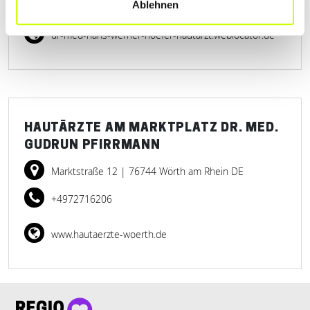
Ablehnen
dr-med-hans-werner-hoefer-hautarzt.weblocator.de
HAUTÄRZTE AM MARKTPLATZ DR. MED.
GUDRUN PFIRRMANN
Marktstraße 12
| 76744 Wörth am Rhein DE
+4972716206
www.hautaerzte-woerth.de