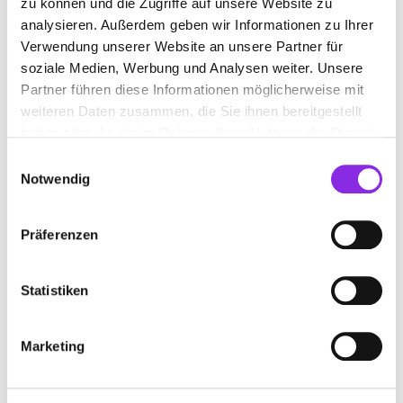
zu können und die Zugriffe auf unsere Website zu
analysieren. Außerdem geben wir Informationen zu Ihrer
Verwendung unserer Website an unsere Partner für
soziale Medien, Werbung und Analysen weiter. Unsere
Sport & Freizeit
Partner führen diese Informationen möglicherweise mit
weiteren Daten zusammen, die Sie ihnen bereitgestellt
DIE BESTEN GRILLPLÄTZE & GRILL…
haben oder die sie im Rahmen Ihrer Nutzung der Dienste
Lust auf BBQ? 🍖 Hier findest du die besten Grillplätze & Hütten in
gesammelt haben.
Einwilligungsauswahl
der Vorderpfalz – von Speyer bis Bobenheim-Roxheim!
Notwendig
Mehr erfahren
Präferenzen
Statistiken
Marketing