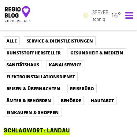
SPEYER
16°
Hauptnavigation
sonnig
ALLE
SERVICE & DIENSTLEISTUNGEN
KUNSTSTOFFHERSTELLER
GESUNDHEIT & MEDIZIN
SANITÄTSHAUS
KANALSERVICE
ELEKTROINSTALLATIONSDIENST
REISEN & ÜBERNACHTEN
REISEBÜRO
ÄMTER & BEHÖRDEN
BEHÖRDE
HAUTARZT
EINKAUFEN & SHOPPEN
SCHLAGWORT:
LANDAU