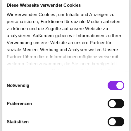
Diese Webseite verwendet Cookies
Wir verwenden Cookies, um Inhalte und Anzeigen zu
WEINBERG
personalisieren, Funktionen für soziale Medien anbieten
zu können und die Zugriffe auf unsere Website zu
Suchen nach
analysieren. Außerdem geben wir Informationen zu Ihrer
Verwendung unserer Website an unsere Partner für
soziale Medien, Werbung und Analysen weiter. Unsere
Partner führen diese Informationen möglicherweise mit
Finden
weiteren Daten zusammen, die Sie ihnen bereitgestellt
haben oder die sie im Rahmen Ihrer Nutzung der Dienste
ALLE
LANDAU IN DER PFALZ-NUSSDORF
gesammelt haben.
Einwilligungsauswahl
Notwendig
Keine Öffnungszeiten angegeben
Präferenzen
KLAUS WAMBSGANSS WEINGUT K
AISERBERG
Statistiken
Lindenbergstraße 69
| 76829 Landau in der Pfalz-