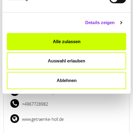
Brohltalstraße 170
| 56659 Burgbrohl DE
+492636807416
Details zeigen
www.getraenke-chris.de
Alle zulassen
Auswahl erlauben
Ablehnen
GETRÄNKE HOLL
Nastätter Str. 1
| 56355 Bettendorf DE
+4967728982
www.getraenke-holl.de