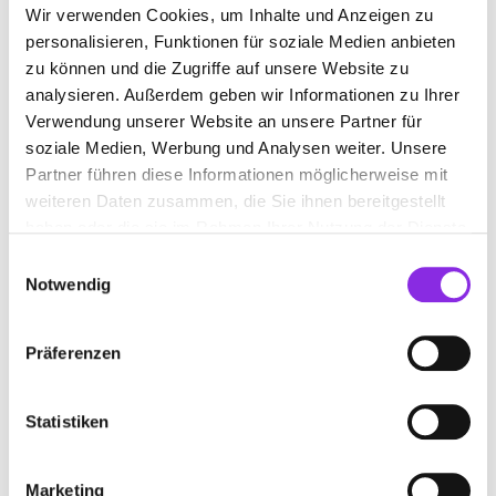
GETRÄNKE FELIX GMBH
Wir verwenden Cookies, um Inhalte und Anzeigen zu
personalisieren, Funktionen für soziale Medien anbieten
Am Gäxwald 2
| 76863 Herxheim bei Landau Pfalz DE
zu können und die Zugriffe auf unsere Website zu
analysieren. Außerdem geben wir Informationen zu Ihrer
+497276987440
Verwendung unserer Website an unsere Partner für
soziale Medien, Werbung und Analysen weiter. Unsere
getraenke-felix-gmbh.weblocator.de
Partner führen diese Informationen möglicherweise mit
weiteren Daten zusammen, die Sie ihnen bereitgestellt
haben oder die sie im Rahmen Ihrer Nutzung der Dienste
gesammelt haben.
Einwilligungsauswahl
Notwendig
Präferenzen
Statistiken
GETRÄNKE CHRIS
Marketing