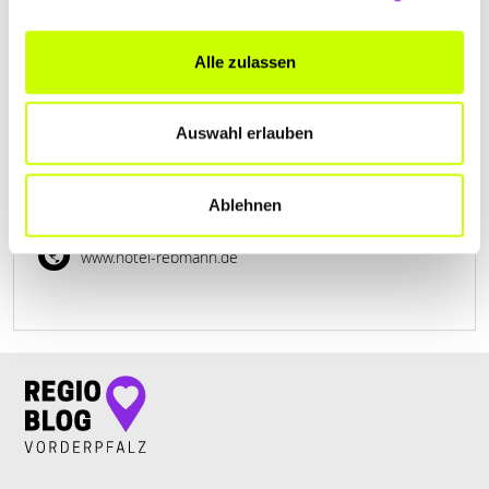
Alle zulassen
REBMANN MANUFAKTUR “DAS CAFÉ”
Auswahl erlauben
Petronellastr. 33
| 76887 Bad Bergzabern DE
+4963439893883
Ablehnen
www.hotel-rebmann.de