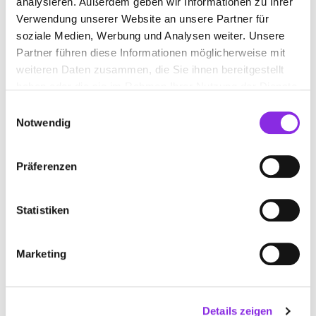
analysieren. Außerdem geben wir Informationen zu Ihrer
Verwendung unserer Website an unsere Partner für
Bonifatiusstraße 9
| 76863 Herxheim bei Landau
soziale Medien, Werbung und Analysen weiter. Unsere
(Pfalz) DE
Partner führen diese Informationen möglicherweise mit
+497276918151
weiteren Daten zusammen, die Sie ihnen bereitgestellt
haben oder die sie im Rahmen Ihrer Nutzung der Dienste
www.cafetheobald.de
gesammelt haben.
Einwilligungsauswahl
Notwendig
Präferenzen
CAFÉ-RESTAURANT LORELEY
Statistiken
Rheinstr. 18
| 56346 St. Goarshausen DE
+4967712601
Marketing
www.cafe-restaurant-loreley.de
Details zeigen