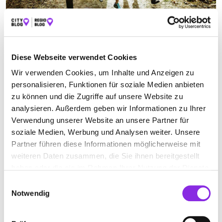
AUTO-TUNING-WERKSTATT
Diese Webseite verwendet Cookies
Suchen nach
Wir verwenden Cookies, um Inhalte und Anzeigen zu
personalisieren, Funktionen für soziale Medien anbieten
zu können und die Zugriffe auf unsere Website zu
analysieren. Außerdem geben wir Informationen zu Ihrer
Finden
Verwendung unserer Website an unsere Partner für
soziale Medien, Werbung und Analysen weiter. Unsere
ALLE
FRANKENTHAL
Partner führen diese Informationen möglicherweise mit
weiteren Daten zusammen, die Sie ihnen bereitgestellt
haben oder die sie im Rahmen Ihrer Nutzung der Dienste
Schließt in 49 Minuten
gesammelt haben.
Einwilligungsauswahl
Notwendig
AUTOTEILE FUHRMANN AUTOZUBEHÖR
Kanalstraße 20
| 67227 Frankenthal DE