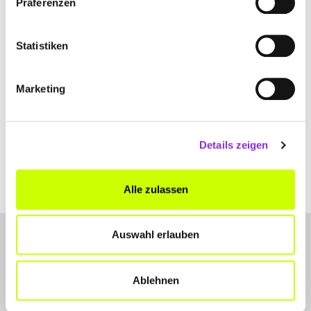
Präferenzen
+49623324039
Statistiken
autoteile-fuhrmann-autozubehoer.weblocator.de
Marketing
Details zeigen
Alle zulassen
Auswahl erlauben
Ablehnen