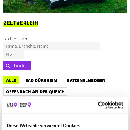
ZELTVERLEIH
Suchen nach
Finden
ALLE
BAD DÜRKHEIM
KATZENELNBOGEN
OFFENBACH AN DER QUEICH
Geschlossen - öffnet um 07:30 Uhr
CARL HORN GMBH & CO. KG ZELTVERLEIH
Diese Webseite verwendet Cookies