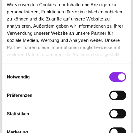
Wir verwenden Cookies, um Inhalte und Anzeigen zu
Hochstadter Straße 3
| 76877 Offenbach an der
personalisieren, Funktionen für soziale Medien anbieten
Queich DE
zu können und die Zugriffe auf unsere Website zu
+4963489728922
analysieren. Außerdem geben wir Informationen zu Ihrer
Verwendung unserer Website an unsere Partner für
www.horn-zelte.de
soziale Medien, Werbung und Analysen weiter. Unsere
Partner führen diese Informationen möglicherweise mit
weiteren Daten zusammen, die Sie ihnen bereitgestellt
haben oder die sie im Rahmen Ihrer Nutzung der Dienste
gesammelt haben.
Einwilligungsauswahl
Notwendig
Präferenzen
Statistiken
Geschlossen - öffnet um 08:00 Uhr
Marketing