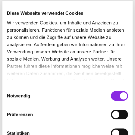
Diese Webseite verwendet Cookies
Wir verwenden Cookies, um Inhalte und Anzeigen zu
INDOORSPIELPLATZ
personalisieren, Funktionen für soziale Medien anbieten
zu können und die Zugriffe auf unsere Website zu
Jetzt geöffnet
analysieren. Außerdem geben wir Informationen zu Ihrer
Suchen nach
Verwendung unserer Website an unsere Partner für
soziale Medien, Werbung und Analysen weiter. Unsere
Partner führen diese Informationen möglicherweise mit
weiteren Daten zusammen, die Sie ihnen bereitgestellt
Finden
haben oder die sie im Rahmen Ihrer Nutzung der Dienste
gesammelt haben.
Einwilligungsauswahl
ALLE
FRANKENTHAL
Notwendig
Präferenzen
KID´S INN – FREIZEITANLAGE BARTH
Mahlastraße 96
| 67227 Frankenthal DE
Statistiken