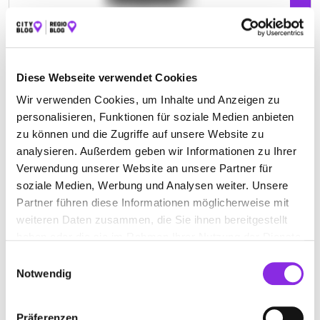
Diese Webseite verwendet Cookies
FAHRSCHULE CHRISTOPHERI
Wir verwenden Cookies, um Inhalte und Anzeigen zu
personalisieren, Funktionen für soziale Medien anbieten
Bahnhofstraße 10
| 56355 Nastätten DE
zu können und die Zugriffe auf unsere Website zu
+4967723330
analysieren. Außerdem geben wir Informationen zu Ihrer
Verwendung unserer Website an unsere Partner für
soziale Medien, Werbung und Analysen weiter. Unsere
www.fahrschule-christopheri.de
Partner führen diese Informationen möglicherweise mit
weiteren Daten zusammen, die Sie ihnen bereitgestellt
haben oder die sie im Rahmen Ihrer Nutzung der Dienste
gesammelt haben.
Einwilligungsauswahl
Notwendig
FAHRSCHULE R. QUECKENBERG
Präferenzen