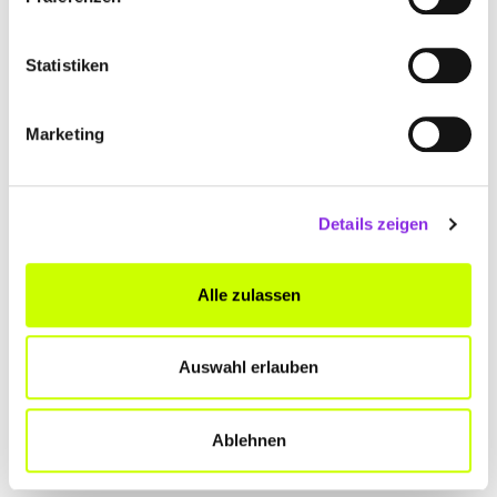
Zehnerstr. 20
| 53498 Bad Breisig DE
+491717461296
Statistiken
www.fahrschule-queckenberg.de
Marketing
Details zeigen
FAHRSCHULE REEB INH. MICHAEL EITEL
Alle zulassen
Albsheimer Weg 3a
| 67269 Grünstadt DE
+4963592376
Auswahl erlauben
www.fahrschule-reeb.de
Ablehnen