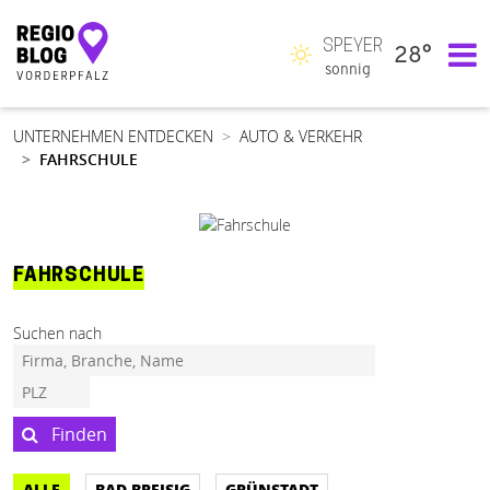
SPEYER
28°
Hauptnavigation
sonnig
UNTERNEHMEN ENTDECKEN
AUTO & VERKEHR
FAHRSCHULE
FAHRSCHULE
Suchen nach
Finden
ALLE
BAD BREISIG
GRÜNSTADT