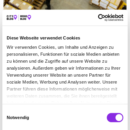
LOGISTIKDIENST
Diese Webseite verwendet Cookies
Jetzt geöffnet
Wir verwenden Cookies, um Inhalte und Anzeigen zu
Suchen nach
personalisieren, Funktionen für soziale Medien anbieten
zu können und die Zugriffe auf unsere Website zu
analysieren. Außerdem geben wir Informationen zu Ihrer
Finden
Verwendung unserer Website an unsere Partner für
soziale Medien, Werbung und Analysen weiter. Unsere
ALLE
LAMBSHEIM
Partner führen diese Informationen möglicherweise mit
weiteren Daten zusammen, die Sie ihnen bereitgestellt
haben oder die sie im Rahmen Ihrer Nutzung der Dienste
gesammelt haben.
Jetzt geöffnet
Einwilligungsauswahl
Notwendig
BRUGGER TRANSPORT GMBH