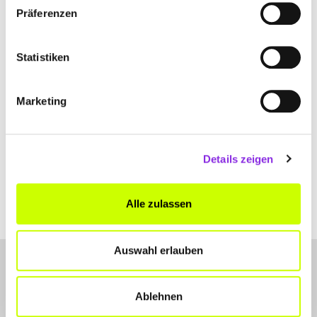
Lessingstraße 3
| 67245 Lambsheim DE
Präferenzen
+496233352160
Statistiken
www.brugger-cargo.com
Marketing
Details zeigen
Alle zulassen
Auswahl erlauben
Ablehnen