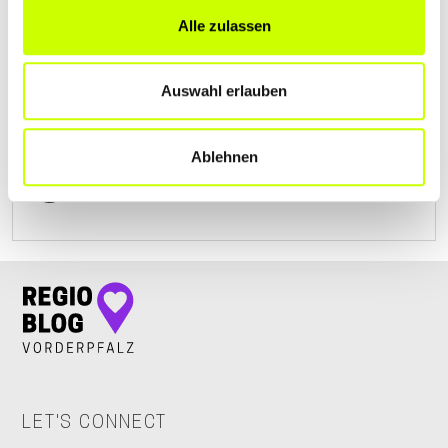
Alle zulassen
G. R AUTOLACKIEREREIEN INH. DIMITRI
BRUCH
Auswahl erlauben
Paul-Mertgen-Straße 3
| 56587 Straßenhaus DE
+492634940770
Ablehnen
www.karosserieprofis.de
LET'S CONNECT