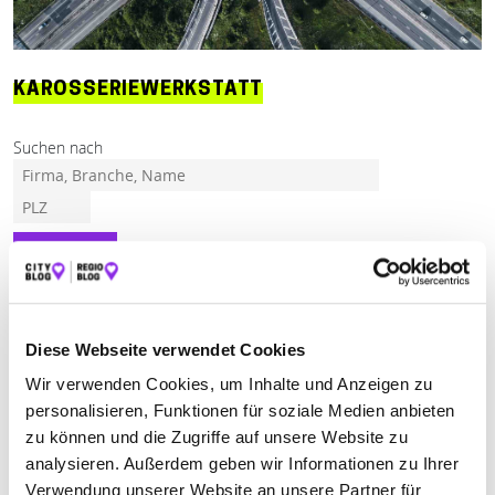
KAROSSERIEWERKSTATT
Suchen nach
Finden
ALLE
BOGEL
FRANKENTHAL
STRASSENHAUS
Diese Webseite verwendet Cookies
Wir verwenden Cookies, um Inhalte und Anzeigen zu
AUTOLACKIEREREI KAISER GMBH
personalisieren, Funktionen für soziale Medien anbieten
zu können und die Zugriffe auf unsere Website zu
Bahnhofstraße 8
| 56357 Bogel DE
analysieren. Außerdem geben wir Informationen zu Ihrer
+4967725028
Verwendung unserer Website an unsere Partner für