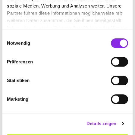
soziale Medien, Werbung und Analysen weiter. Unsere
Partner führen diese Informationen möglicherweise mit
www.autolackiererei-kaiser.de
weiteren Daten zusammen, die Sie ihnen bereitgestellt
haben oder die sie im Rahmen Ihrer Nutzung der Dienste
gesammelt haben.
Einwilligungsauswahl
Notwendig
AUTOXPERT KAROSSERIE- UND KFZ-
Präferenzen
MEISTERBETRIEB
Siemensstraße 37
| 67227 Frankenthal DE
Statistiken
+4962333711990
Marketing
www.autoxpert-frankenthal.de
Details zeigen