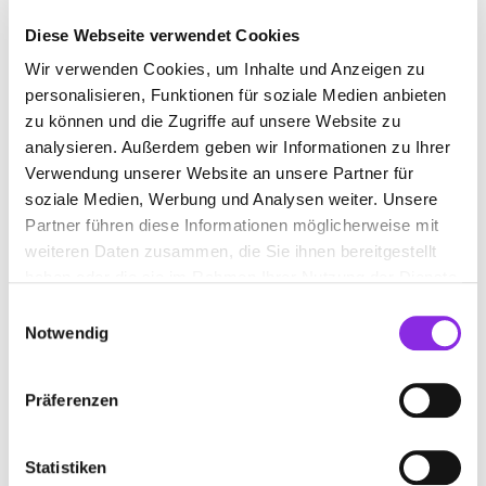
Diese Webseite verwendet Cookies
Wir verwenden Cookies, um Inhalte und Anzeigen zu
WOHNWAGENHÄNDLER
personalisieren, Funktionen für soziale Medien anbieten
zu können und die Zugriffe auf unsere Website zu
Suchen nach
analysieren. Außerdem geben wir Informationen zu Ihrer
Verwendung unserer Website an unsere Partner für
soziale Medien, Werbung und Analysen weiter. Unsere
Partner führen diese Informationen möglicherweise mit
Finden
weiteren Daten zusammen, die Sie ihnen bereitgestellt
haben oder die sie im Rahmen Ihrer Nutzung der Dienste
ALLE
OTTERSTADT
gesammelt haben.
Einwilligungsauswahl
Notwendig
OBEK WOHNWAGEN-HANDEL UND
Präferenzen
SERVICE GMBH
Gotenstr. 2
| 67166 Otterstadt DE
Statistiken