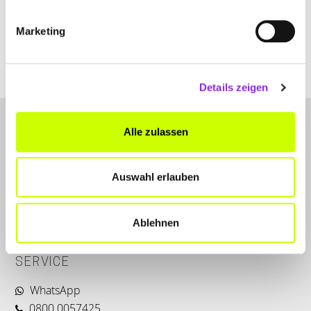
+49623253990
Marketing
www.obek.de
Details zeigen
Alle zulassen
Auswahl erlauben
LET'S CONNECT
Ablehnen
Kontakt
SERVICE
WhatsApp
0800 0057425