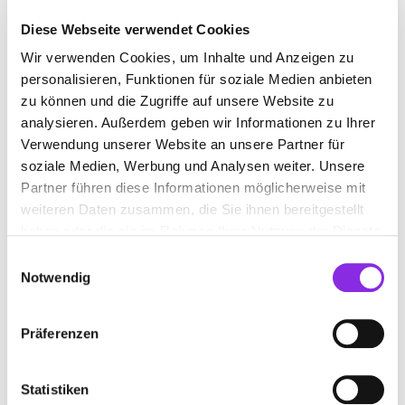
Diese Webseite verwendet Cookies
Wir verwenden Cookies, um Inhalte und Anzeigen zu
ANTRIEBSWELLENGESCHÄFT
personalisieren, Funktionen für soziale Medien anbieten
zu können und die Zugriffe auf unsere Website zu
Suchen nach
analysieren. Außerdem geben wir Informationen zu Ihrer
Verwendung unserer Website an unsere Partner für
soziale Medien, Werbung und Analysen weiter. Unsere
Partner führen diese Informationen möglicherweise mit
Finden
weiteren Daten zusammen, die Sie ihnen bereitgestellt
haben oder die sie im Rahmen Ihrer Nutzung der Dienste
ALLE
DIERDORF
gesammelt haben.
Einwilligungsauswahl
Notwendig
ZICKENHEINER JÜRGEN
Präferenzen
ANTRIEBSELEMENTE
Puderbacher Straße 20
| 56269 Dierdorf DE
Statistiken