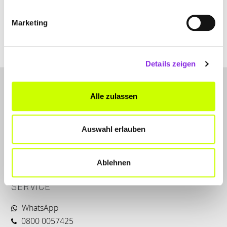
+492689979168
Marketing
www.jz-antriebe.de
Details zeigen
Alle zulassen
Auswahl erlauben
LET'S CONNECT
Ablehnen
Kontakt
SERVICE
WhatsApp
0800 0057425