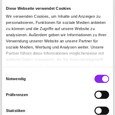
Diese Webseite verwendet Cookies
Wir verwenden Cookies, um Inhalte und Anzeigen zu
PERSONALVERMITTLER
personalisieren, Funktionen für soziale Medien anbieten
zu können und die Zugriffe auf unsere Website zu
Suchen nach
analysieren. Außerdem geben wir Informationen zu Ihrer
Verwendung unserer Website an unsere Partner für
soziale Medien, Werbung und Analysen weiter. Unsere
Partner führen diese Informationen möglicherweise mit
Finden
weiteren Daten zusammen, die Sie ihnen bereitgestellt
haben oder die sie im Rahmen Ihrer Nutzung der Dienste
ALLE
NASTÄTTEN
gesammelt haben.
Einwilligungsauswahl
Notwendig
SPRUNGBRETT PERSONALSERVICE
Präferenzen
GMBH
Rheinstraße 32
| 56355 Nastätten DE
Statistiken