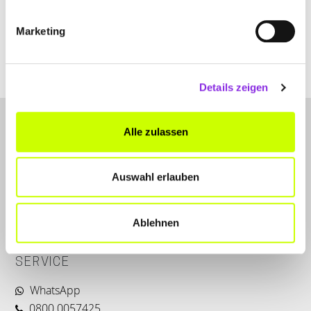
+496772967550
Marketing
www.sprungbrett-nastaetten.de
Details zeigen
Alle zulassen
Auswahl erlauben
LET'S CONNECT
Ablehnen
Kontakt
SERVICE
WhatsApp
0800 0057425