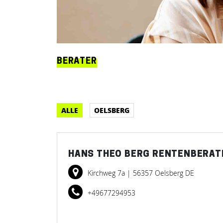
BERATER
ALLE
OELSBERG
HANS THEO BERG RENTENBERAT
Kirchweg 7a
| 56357 Oelsberg DE
+49677294953