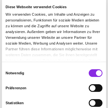
Diese Webseite verwendet Cookies
Wir verwenden Cookies, um Inhalte und Anzeigen zu
PARTYAUSSTATTUNGSVERLEIH IN NASTÄTTEN
personalisieren, Funktionen für soziale Medien anbieten
zu können und die Zugriffe auf unsere Website zu
analysieren. Außerdem geben wir Informationen zu Ihrer
Suchen nach
Verwendung unserer Website an unsere Partner für
soziale Medien, Werbung und Analysen weiter. Unsere
Partner führen diese Informationen möglicherweise mit
Finden
weiteren Daten zusammen, die Sie ihnen bereitgestellt
haben oder die sie im Rahmen Ihrer Nutzung der Dienste
ALLE
NASTÄTTEN
gesammelt haben.
Einwilligungsauswahl
Notwendig
Präferenzen
ACHIM SOMMER PARTYSERVICE
Mühlberg 25
| 56355 Nastätten DE
Statistiken
+496772969503