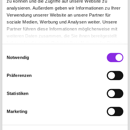
zu können und die Zugriffe auf unsere Website zu
Rotkreuzstraße 2
| 67433 Neustadt DE
analysieren. Außerdem geben wir Informationen zu Ihrer
Verwendung unserer Website an unsere Partner für
+49632130033
soziale Medien, Werbung und Analysen weiter. Unsere
Partner führen diese Informationen möglicherweise mit
www.sozialstation-neustadt.de
weiteren Daten zusammen, die Sie ihnen bereitgestellt
haben oder die sie im Rahmen Ihrer Nutzung der Dienste
gesammelt haben.
Einwilligungsauswahl
Notwendig
Präferenzen
Statistiken
Marketing
Keine Öffnungszeiten angegeben
PRICURA-ANNWEILER PFLEGE UND