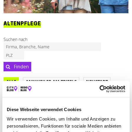
ALTENPFLEGE
Suchen nach
Finden
ALLE
ANNWEILER AM TRIFELS
NEUSTADT
Schließt in 11 Minuten
Diese Webseite verwendet Cookies
ÖKUMENISCHE SOZIALSTATION
Wir verwenden Cookies, um Inhalte und Anzeigen zu
NEUSTADT AN DER WEINSTRASSE E. V.
personalisieren, Funktionen für soziale Medien anbieten