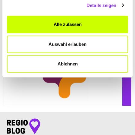
BETREUUNG
Details zeigen
Hauptstraße 21
| 76855 Annweiler am Trifels DE
Alle zulassen
+496346929313
www.Pricura-annweiler.de
Auswahl erlauben
Ablehnen