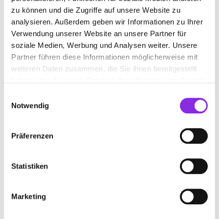
zu können und die Zugriffe auf unsere Website zu
analysieren. Außerdem geben wir Informationen zu Ihrer
Verwendung unserer Website an unsere Partner für
soziale Medien, Werbung und Analysen weiter. Unsere
Partner führen diese Informationen möglicherweise mit
weiteren Daten zusammen, die Sie ihnen bereitgestellt
haben oder die sie im Rahmen Ihrer Nutzung der Dienste
gesammelt haben.
Einwilligungsauswahl
Geschlossen - öffnet morgen um 08:00 Uhr
Notwendig
HIRSCH-APOTHEKE VON 1836
Präferenzen
Biergasse 1
| 53498 Bad Breisig DE
+4926339369
Statistiken
www.hirsch-apotheke1836.de
Marketing