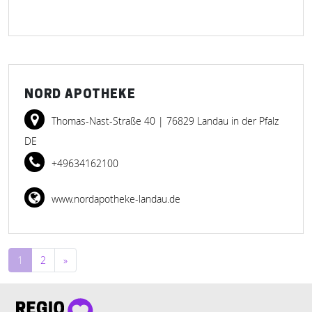
NORD APOTHEKE
Thomas-Nast-Straße 40
| 76829 Landau in der Pfalz
DE
+49634162100
www.nordapotheke-landau.de
Beitragsnavigation
1
2
»