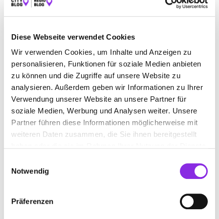
Schließt in 9 Minuten
Diese Webseite verwendet Cookies
BRILLEN-BOTT GMBH
Wir verwenden Cookies, um Inhalte und Anzeigen zu
Römerplatz 3
| 67098 Bad Dürkheim DE
personalisieren, Funktionen für soziale Medien anbieten
zu können und die Zugriffe auf unsere Website zu
+49632294430
analysieren. Außerdem geben wir Informationen zu Ihrer
Verwendung unserer Website an unsere Partner für
brillen-bott.de
soziale Medien, Werbung und Analysen weiter. Unsere
Partner führen diese Informationen möglicherweise mit
weiteren Daten zusammen, die Sie ihnen bereitgestellt
haben oder die sie im Rahmen Ihrer Nutzung der Dienste
gesammelt haben.
Einwilligungsauswahl
Notwendig
Präferenzen