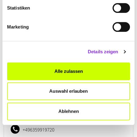
Statistiken
BRILLEN BOTT GMBH
Marketing
Kirchenstr. 28
| 67105 Schifferstadt DE
+496235959409
Details zeigen
www.brillen-bott.de
Alle zulassen
Auswahl erlauben
DELKER OPTIK
Ablehnen
Hauptstraße 69
| 67269 Grünstadt DE
+496359919720