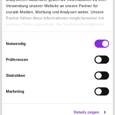
Verwendung unserer Website an unsere Partner für
Keine Öffnungszeiten angegeben
soziale Medien, Werbung und Analysen weiter. Unsere
KLINIKUM LANDAU-SÜDLICHE
Partner führen diese Informationen möglicherweise mit
WEINSTRASSE GMBH
weiteren Daten zusammen, die Sie ihnen bereitgestellt
haben oder die sie im Rahmen Ihrer Nutzung der Dienste
Bodelschwinghstraße 11
| 76829 Landau in der Pfalz
gesammelt haben.
Einwilligungsauswahl
DE
Notwendig
+4963419080
Präferenzen
www.klinikum-ld-suew.de
Statistiken
Marketing
Details zeigen