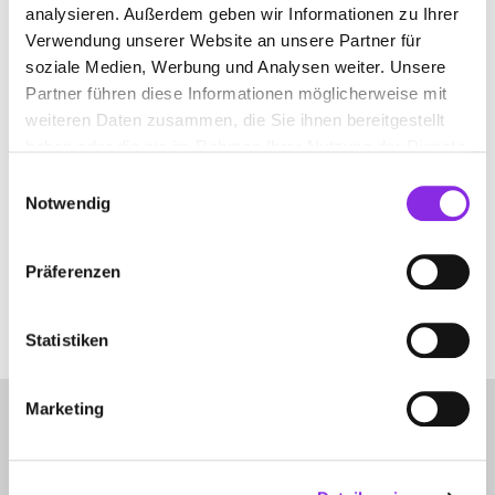
analysieren. Außerdem geben wir Informationen zu Ihrer
GRÜNSTADT
LEINSWEILER
Verwendung unserer Website an unsere Partner für
soziale Medien, Werbung und Analysen weiter. Unsere
Partner führen diese Informationen möglicherweise mit
weiteren Daten zusammen, die Sie ihnen bereitgestellt
JAQUELINE HEINZEN NATURHEILPRAXIS
haben oder die sie im Rahmen Ihrer Nutzung der Dienste
gesammelt haben.
Einwilligungsauswahl
Gotenstraße 3
| 53498 Bad Breisig DE
Notwendig
+492683470591
Präferenzen
www.naturheilpraxis-heinzen.com
Statistiken
Marketing