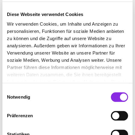
Diese Webseite verwendet Cookies
Wir verwenden Cookies, um Inhalte und Anzeigen zu
GYNÄKOLOGE IN HASSLOCH
personalisieren, Funktionen für soziale Medien anbieten
zu können und die Zugriffe auf unsere Website zu
Jetzt geöffnet
analysieren. Außerdem geben wir Informationen zu Ihrer
Suchen nach
Verwendung unserer Website an unsere Partner für
soziale Medien, Werbung und Analysen weiter. Unsere
Partner führen diese Informationen möglicherweise mit
weiteren Daten zusammen, die Sie ihnen bereitgestellt
Finden
haben oder die sie im Rahmen Ihrer Nutzung der Dienste
gesammelt haben.
Einwilligungsauswahl
ALLE
HASSLOCH
Notwendig
Präferenzen
LANDIN-RADTKE ANNIKA
FRAUENÄRZTIN
Statistiken