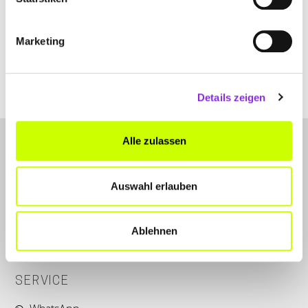
Moltkestraße 34
| 67454 Haßloch DE
+4963245672
Marketing
landin-radtke-annika-frauenaerztin.weblocator.de
Details zeigen
Alle zulassen
Auswahl erlauben
LET'S CONNECT
Ablehnen
Kontakt
SERVICE