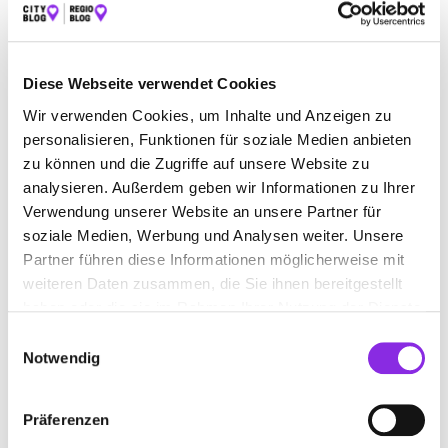
OSTEOPATH IN WACHENHEIM AN DER
Diese Webseite verwendet Cookies
WEINSTRASSE
Wir verwenden Cookies, um Inhalte und Anzeigen zu
personalisieren, Funktionen für soziale Medien anbieten
Suchen nach
zu können und die Zugriffe auf unsere Website zu
analysieren. Außerdem geben wir Informationen zu Ihrer
Verwendung unserer Website an unsere Partner für
soziale Medien, Werbung und Analysen weiter. Unsere
Finden
Partner führen diese Informationen möglicherweise mit
weiteren Daten zusammen, die Sie ihnen bereitgestellt
ALLE
HERXHEIM BEI LANDAU (PFALZ)
haben oder die sie im Rahmen Ihrer Nutzung der Dienste
gesammelt haben.
Einwilligungsauswahl
LANDAU IN DER PFALZ
Notwendig
WACHENHEIM AN DER WEINSTRASSE
Präferenzen